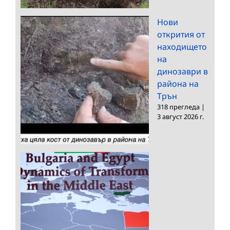
Нови
открития от
находището
на
динозаври в
района на
Трън
318 прегледа
|
3 август 2026 г.