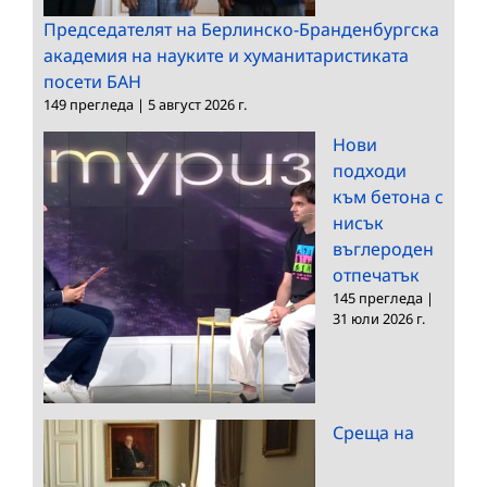
Председателят на Берлинско-Бранденбургска
академия на науките и хуманитаристиката
посети БАН
149 прегледа
|
5 август 2026 г.
Нови
подходи
към бетона с
нисък
въглероден
отпечатък
145 прегледа
|
31 юли 2026 г.
Среща на