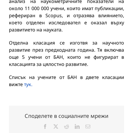
анализ на наукометричните показатели на
около 11 000 000 учени, които имат публикации,
рефериран в Scopus, и отразява влиянието,
което отделен изследовател е оказал върху
развитието на науката.
Отделна класация се изготвя за научното
развитие през предходната година. Тя включва
още 5 учени от БАН, които не фигурират в
класацията за цялостно развитие.
Списък на учените от БАН в двете класации
вижте
тук.
Споделете в социалните мрежи
Facebook
X
Reddit
LinkedIn
Електронна
поща: