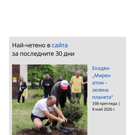
Най-четено в
сайта
за последните 30 дни
Екоден
„Мирен
атом –
зелена
планета“
338 прегледа
|
8 май 2026 г.