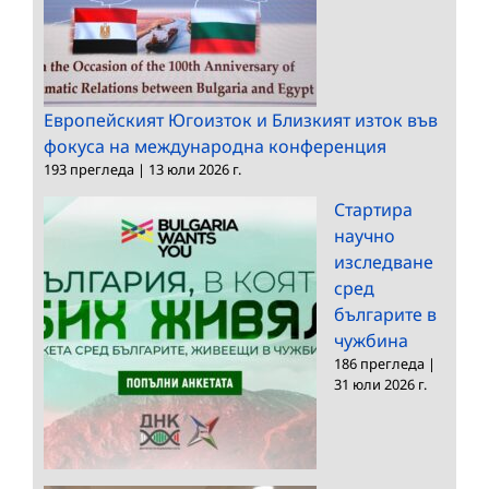
Европейският Югоизток и Близкият изток във
фокуса на международна конференция
193 прегледа
|
13 юли 2026 г.
Стартира
научно
изследване
сред
българите в
чужбина
186 прегледа
|
31 юли 2026 г.