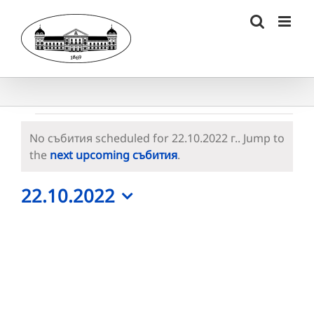
Skip
to
content
Събития
No събития scheduled for 22.10.2022 г.. Jump to
for
Notice
the
next upcoming събития
.
22.10.2022
22.10.2022
г.
Select
date.