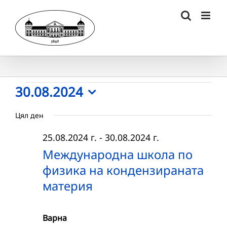
Skip
to
content
Събития
30.08.2024
Select
for
Цял ден
date.
30.08.2024
25.08.2024 г.
-
30.08.2024 г.
г.
Международна школа по
физика на кондензираната
материя
Варна