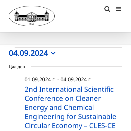
Skip
to
content
Събития
04.09.2024
Select
for
Цял ден
date.
04.09.2024
01.09.2024 г.
-
04.09.2024 г.
г.
2nd International Scientific
Conference on Cleaner
Energy and Chemical
Engineering for Sustainable
Circular Economy – CLES-CE