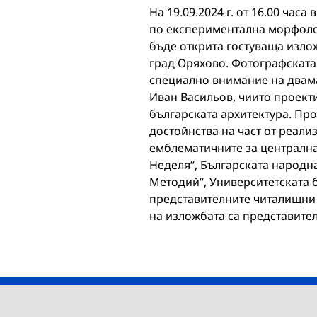
На 19.09.2024 г. от 16.00 ча
по експериментална морфолог
бъде открита гостуваща излож
град Оряхово. Фотографската
специално внимание на двама
Иван Васильов, чиито проекти
българската архитектура. Пр
достойнства на част от реали
емблематичните за централнат
Неделя“, Българската народна
Методий“, Университетската б
представителните читалищни 
на изложбата са представител