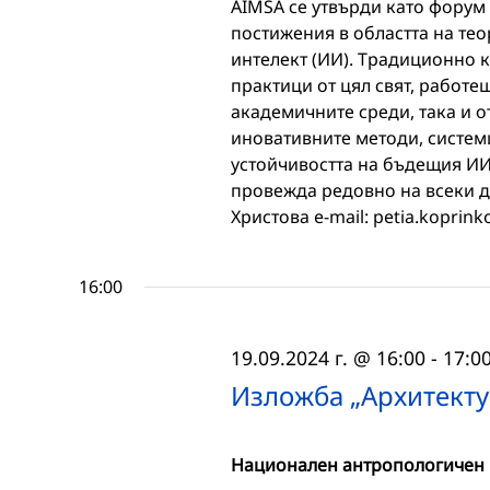
AIMSA се утвърди като форум
постижения в областта на те
интелект (ИИ). Традиционно 
практици от цял свят, работе
академичните среди, така и о
иновативните методи, систем
устойчивостта на бъдещия ИИ.
провежда редовно на всеки дв
Христова e-mail: petia.koprinko
16:00
19.09.2024 г. @ 16:00
-
17:0
Изложба „Архитекту
Национален антропологичен