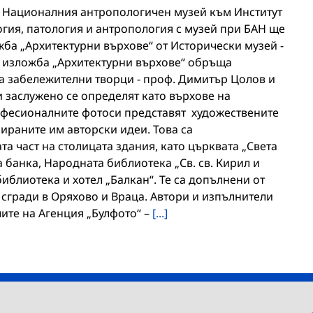
са в Националния антропологичен музей към Институт
ия, патология и антропология с музей при БАН ще
ба „Архитектурни върхове“ от Исторически музей -
 изложба „Архитектурни върхове“ обръща
 забележителни творци - проф. Димитър Цолов и
 заслужено се определят като върхове на
офесионалните фотоси представят художествените
зираните им авторски идеи. Това са
а част на столицата здания, като църквата „Света
 банка, Народната библиотека „Св. св. Кирил и
иблиотека и хотел „Балкан“. Те са допълнени от
сгради в Оряхово и Враца. Автори и изпълнители
ите на Агенция „Булфото“ –
[...]