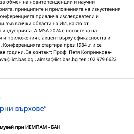
 за обмен на новите тенденции и научни
орията, принципите и приложенията на изкуствения
конференцията привлича изследователи и
щи във всички области на ИИ, както от
т индустрията. AIMSA 2024 е посветена на
и и приложения с акцент върху ефикасността и
 Конференцията стартира през 1984 .г и се
е години. За контакт: Проф. Петя Копринкова-
va@iict.bas.bg , aimsa@iict.bas.bg тел.: 02 979 6622
0
рни върхове“
 музей при ИЕМПАМ - БАН