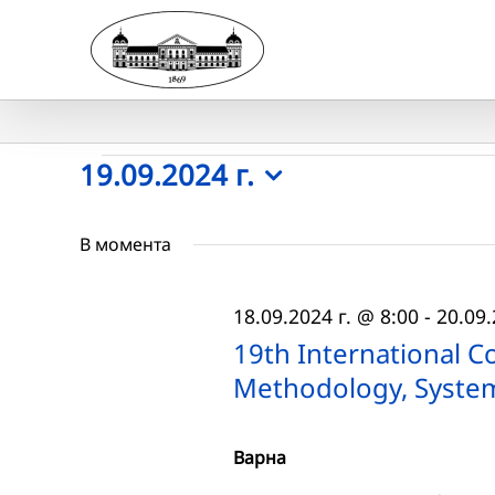
Skip
to
content
Събития
19.09.2024 г.
Select
for
date.
В момента
19.09.2024
18.09.2024 г. @ 8:00
-
20.09.
г.
19th International Co
Methodology, System
Варна