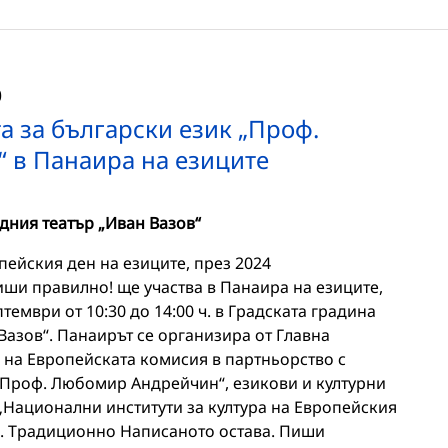
0
а за български език „Проф.
 в Панаира на езиците
дния театър „Иван Вазов“
пейския ден на езиците, през 2024
иши правилно! ще участва в Панаира на езиците,
тември от 10:30 до 14:00 ч. в Градската градина
азов“. Панаирът се организира от Главна
на Европейската комисия в партньорство с
 „Проф. Любомир Андрейчин“, езикови и културни
„Национални институти за култура на Европейския
ва. Традиционно Написаното остава. Пиши