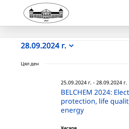
Skip
to
content
Събития
28.09.2024 г.
Select
for
date.
Цял ден
28.09.2024
25.09.2024 г.
-
28.09.2024 г.
г.
BELCHEM 2024: Elect
protection, life qua
energy
Хисаря