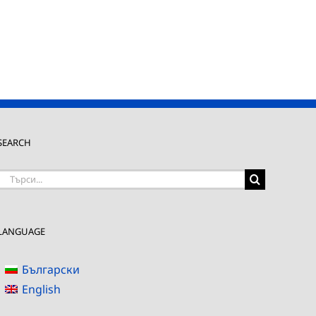
SEARCH
Търсене
на:
LANGUAGE
Български
English