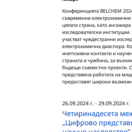
Конференцията BELCHEM 2024 
съвременни електрохимични и
цялата страна, като ангажира
изследователски институции.
участват чуждестранни изсле
електрохимична диаспора. Ко
инетнзивни контакти и науче
страната и чужбина, за възни
бъдещи съвместни проекти. О
представена работата на млад
предоставят широки възможно
26.09.2024 г.
-
29.09.2024 г.
Четиринадесета ме
„Цифрово представя
научно наследство” 