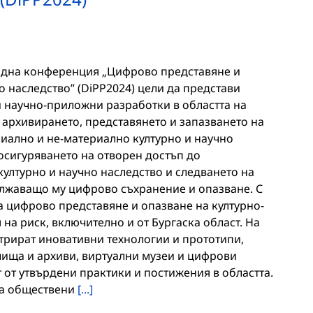
дна конференция „Цифрово представяне и
о наследство” (DiPP2024) цели да представи
и научно-приложни разработки в областта на
архивирането, представянето и запазването на
иално и не-материално културно и научно
осигуряването на отворен достъп до
лтурно и научно наследство и следването на
лжаващо му цифрово съхранение и опазване. С
а цифрово представяне и опазване на културно-
 на риск, включително и от Бургаска област. На
рират иновативни технологии и прототипи,
ища и архиви, виртуални музеи и цифрови
т от утвърдени практики и постижения в областта.
на обществени
[...]