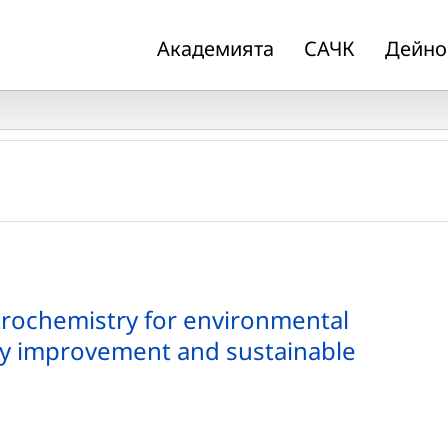
Академията
САЧК
Дейно
rochemistry for environmental
lity improvement and sustainable