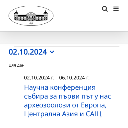
Skip
to
content
Събития
02.10.2024
Select
for
Цял ден
date.
02.10.2024
02.10.2024 г.
-
06.10.2024 г.
г.
Научна конференция
събира за първи път у нас
археозоолози от Европа,
Централна Азия и САЩ