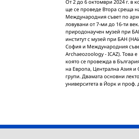
Oт 2 до 6 октомври 2024 г. в
ще се проведе Втора среща н
Международния съвет по архе
ловувани от 7-ми до 16-ти ве
природонаучен музей при БА
институт с музей при БАН (НА
София и Международния съвет 
Archaeozoology - ICAZ). Това
която се провежда в България
на Европа, Централна Азия и
групи. Двамата основни лект
университета в Йорк и проф. 