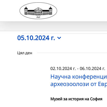
Skip
to
content
Събития
05.10.2024 г.
Select
for
date.
Цял ден
05.10.2024
02.10.2024 г.
-
06.10.2024 г.
г.
Научна конференция
археозоолози от Ев
Музей за история на София