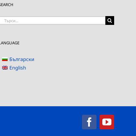
SEARCH
Търсене
на:
LANGUAGE
Български
English
Facebook
YouTub