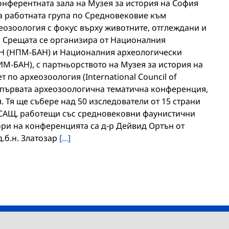
 конферентната зала на Музея за история на София
а работната група по Средновековие към
озоология с фокус върху животните, отглеждани и
к. Срещата се организира от Националния
Н (НПМ-БАН) и Националния археологически
ИМ-БАН), с партньорството на Музея за история на
по археозоология (International Council of
 е първата археозоологична тематична конференция,
. Тя ще събере над 50 изследователи от 15 страни
 САЩ, работещи със средновековни фаунистични
ори на конференцията са д-р Дейвид Ортън от
д.б.н. Златозар
[...]