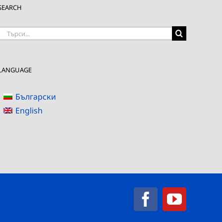
SEARCH
Търсене
на:
LANGUAGE
Български
English
Facebook
YouTub