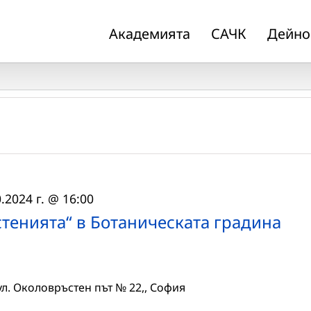
Академията
САЧК
Дейно
.2024 г. @ 16:00
стенията“ в Ботаническата градина
ул. Околовръстен път № 22,, София