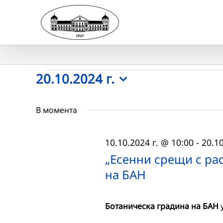
Skip
to
content
Събития
20.10.2024 г.
Select
for
date.
В момента
20.10.2024
10.10.2024 г. @ 10:00
-
20.10
г.
„Есенни срещи с ра
на БАН
Ботаническа градина на БАН