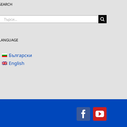
SEARCH
Търсене
на:
LANGUAGE
Български
English
Facebook
YouTub