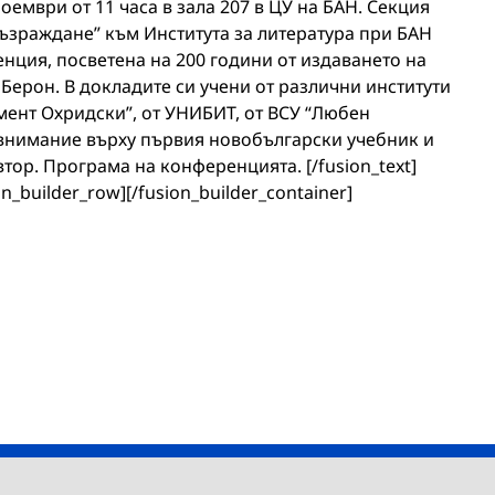
оември от 11 часа в зала 207 в ЦУ на БАН. Секция
възраждане” към Института за литература при БАН
нция, посветена на 200 години от издаването на
 Берон. В докладите си учени от различни институти
имент Охридски”, от УНИБИТ, от ВСУ “Любен
 внимание върху първия новобългарски учебник и
втор. Програма на конференцията. [/fusion_text]
on_builder_row][/fusion_builder_container]