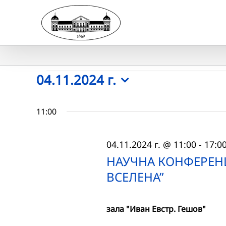
Skip
to
content
Събития
04.11.2024 г.
Select
for
date.
11:00
04.11.2024
04.11.2024 г. @ 11:00
-
17:0
г.
НАУЧНА КОНФЕРЕНЦ
ВСЕЛЕНА”
зала "Иван Евстр. Гешов"