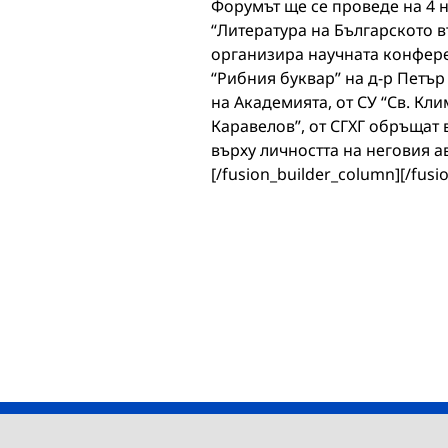
Форумът ще се проведе на 4 н
“Литература на Българското 
организира научната конфере
“Рибния буквар” на д-р Петър
на Академията, от СУ “Св. Кл
Каравелов”, от СГХГ обръщат
върху личността на неговия а
[/fusion_builder_column][/fusi