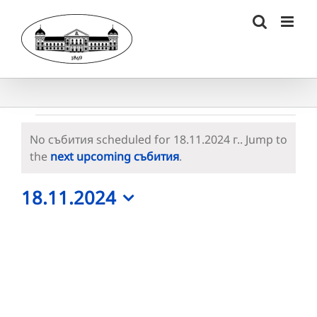
Skip
to
content
Събития
No събития scheduled for 18.11.2024 г.. Jump to
for
Notice
the
next upcoming събития
.
18.11.2024
18.11.2024
г.
Select
date.