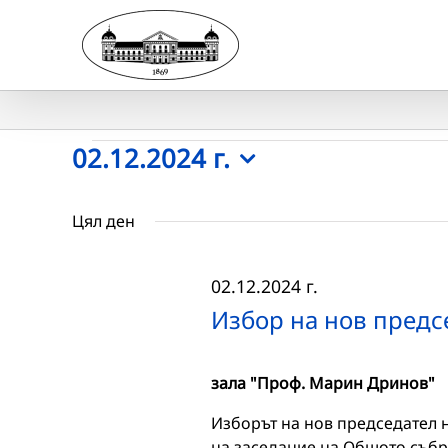
Skip
to
content
Събития
02.12.2024 г.
Select
for
date.
Цял ден
02.12.2024
02.12.2024 г.
г.
Избор на нов предс
зала "Проф. Марин Дринов"
Изборът на нов председател 
на заседание на Общото събр