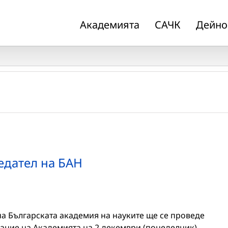
Академията
САЧК
Дейно
едател на БАН
на Българската академия на науките ще се проведе
ание на Академията на 2 декември (понеделник).