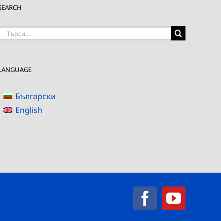
SEARCH
Търсене
на:
LANGUAGE
Български
English
Facebook
YouTub