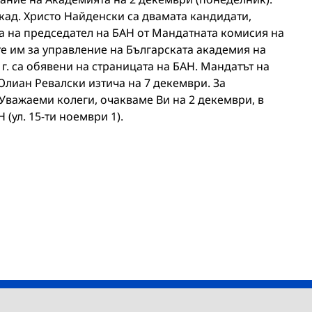
акад. Христо Найденски са двамата кандидати,
ра на председател на БАН от Мандатната комисия на
 им за управление на Българската академия на
 г. са обявени на страницата на БАН. Мандатът на
Юлиан Ревалски изтича на 7 декември. За
Уважаеми колеги, очакваме Ви на 2 декември, в
Н (ул. 15-ти ноември 1).