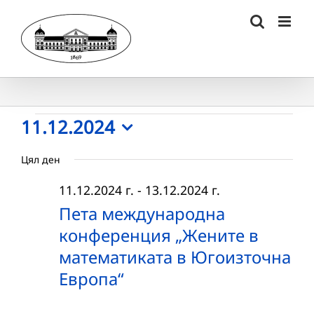
Skip
to
content
Събития
11.12.2024
Select
for
Цял ден
date.
11.12.2024
11.12.2024 г.
-
13.12.2024 г.
г.
Пета международна
конференция „Жените в
математиката в Югоизточна
Европа“