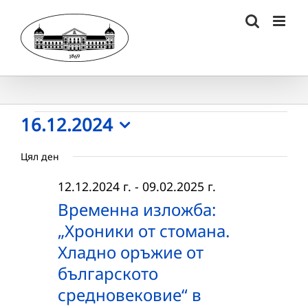
Skip
to
content
Събития
16.12.2024
Select
for
Цял ден
date.
16.12.2024
12.12.2024 г.
-
09.02.2025 г.
г.
Временна изложба:
„Хроники от стомана.
Хладно оръжие от
българското
средновековие“ в