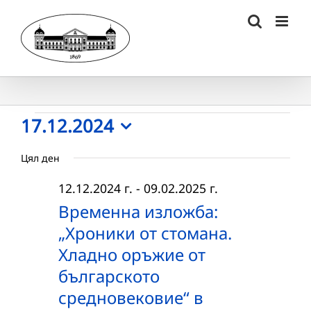
Skip
to
content
Събития
17.12.2024
Select
for
Цял ден
date.
17.12.2024
12.12.2024 г.
-
09.02.2025 г.
г.
Временна изложба:
„Хроники от стомана.
Хладно оръжие от
българското
средновековие“ в