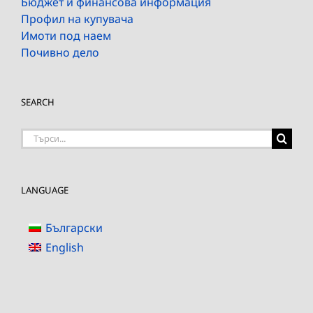
Бюджет и финансова информация
Профил на купувача
Имоти под наем
Почивно дело
SEARCH
Търсене
на:
LANGUAGE
Български
English