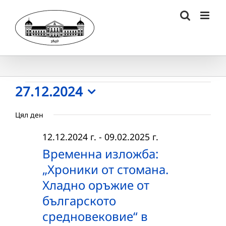
Skip
to
content
Събития
27.12.2024
Select
for
Цял ден
date.
27.12.2024
12.12.2024 г.
-
09.02.2025 г.
г.
Временна изложба:
„Хроники от стомана.
Хладно оръжие от
българското
средновековие“ в