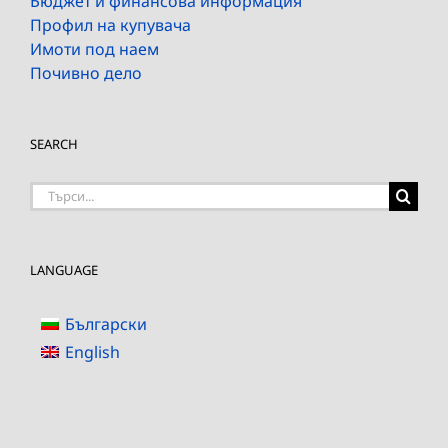
Бюджет и финансова информация
Профил на купувача
Имоти под наем
Почивно дело
SEARCH
Търсене
на:
LANGUAGE
Български
English