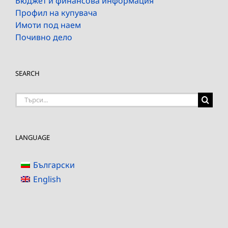
Бюджет и финансова информация
Профил на купувача
Имоти под наем
Почивно дело
SEARCH
Търсене
на:
LANGUAGE
Български
English