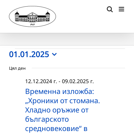
Skip
to
content
Събития
01.01.2025
Select
for
Цял ден
date.
01.01.2025
12.12.2024 г.
-
09.02.2025 г.
г.
Временна изложба:
„Хроники от стомана.
Хладно оръжие от
българското
средновековие“ в