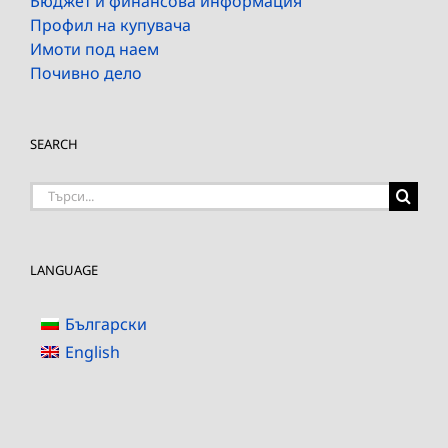
Бюджет и финансова информация
Профил на купувача
Имоти под наем
Почивно дело
SEARCH
Търсене
на:
LANGUAGE
Български
English