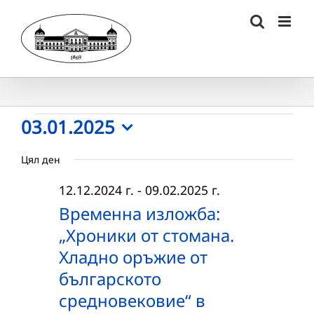
Skip
to
content
Събития
03.01.2025
Select
for
Цял ден
date.
03.01.2025
12.12.2024 г.
-
09.02.2025 г.
г.
Временна изложба:
„Хроники от стомана.
Хладно оръжие от
българското
средновековие“ в