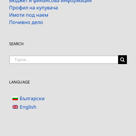
Бюджет и финансова информация
Профил на купувача
Имоти под наем
Почивно дело
SEARCH
Търсене
на:
LANGUAGE
Български
English