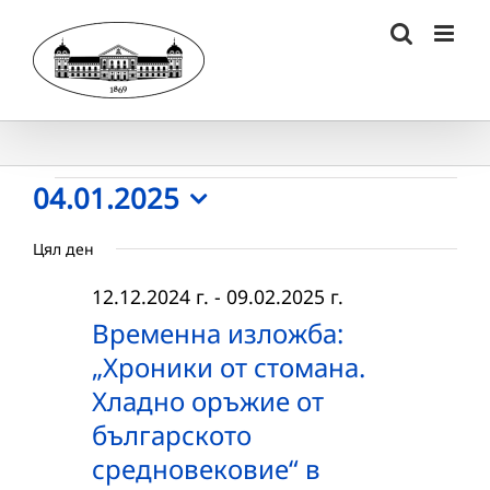
Skip
to
content
Събития
04.01.2025
Select
for
Цял ден
date.
04.01.2025
12.12.2024 г.
-
09.02.2025 г.
г.
Временна изложба:
„Хроники от стомана.
Хладно оръжие от
българското
средновековие“ в