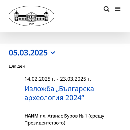
Skip
to
content
Събития
05.03.2025
Select
for
Цял ден
date.
05.03.2025
14.02.2025 г.
-
23.03.2025 г.
г.
Изложба „Българска
археология 2024“
НАИМ
пл. Атанас Буров № 1 (срещу
Президентството)