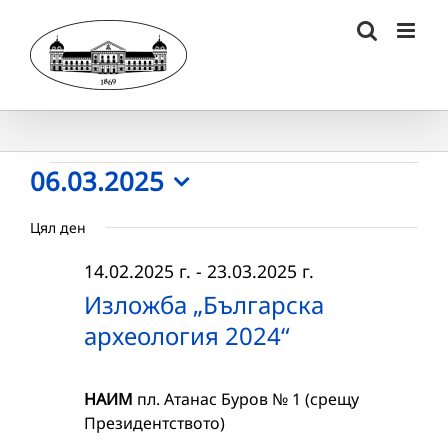
Skip
to
content
Събития
06.03.2025
Select
for
Цял ден
date.
06.03.2025
14.02.2025 г.
-
23.03.2025 г.
г.
Изложба „Българска
археология 2024“
НАИМ
пл. Атанас Буров № 1 (срещу
Президентството)