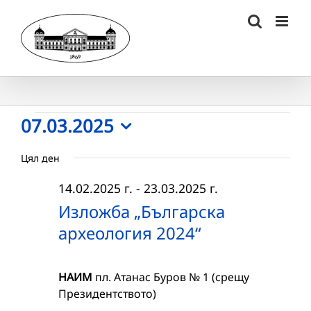
Skip
to
content
Събития
07.03.2025
Select
for
Цял ден
date.
07.03.2025
14.02.2025 г.
-
23.03.2025 г.
г.
Изложба „Българска
археология 2024“
НАИМ
пл. Атанас Буров № 1 (срещу
Президентството)