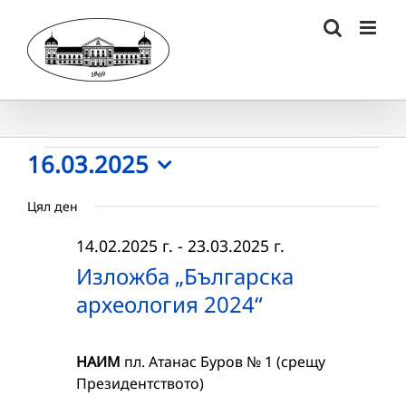
Skip
to
content
Събития
16.03.2025
Select
for
Цял ден
date.
16.03.2025
14.02.2025 г.
-
23.03.2025 г.
г.
Изложба „Българска
археология 2024“
НАИМ
пл. Атанас Буров № 1 (срещу
Президентството)