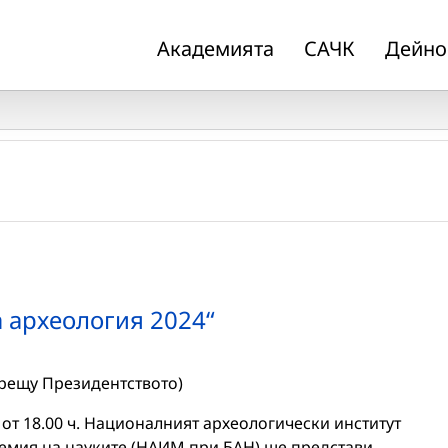
Академията
САЧК
Дейно
 археология 2024“
срещу Президентството)
, от 18.00 ч. Националният археологически институт
демия на науките (НАИМ при БАН) ще представи