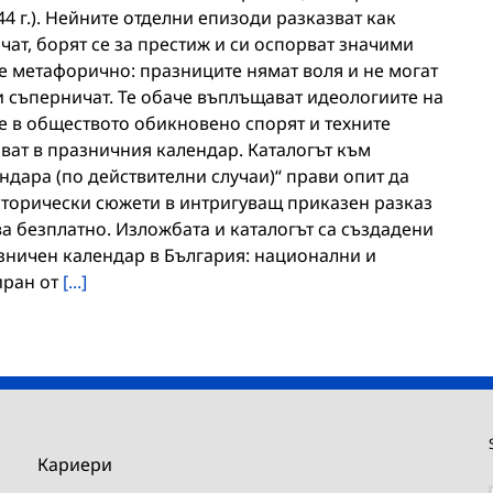
4 г.). Нейните отделни епизоди разказват как
ат, борят се за престиж и си оспорват значими
, е метафорично: празниците нямат воля и не могат
и съперничат. Те обаче въплъщават идеологиите на
те в обществото обикновено спорят и техните
ват в празничния календар. Каталогът към
дара (по действителни случаи)“ прави опит да
торически сюжети в интригуващ приказен разказ
ва безплатно. Изложбата и каталогът са създадени
зничен календар в България: национални и
иран от
[...]
Кариери