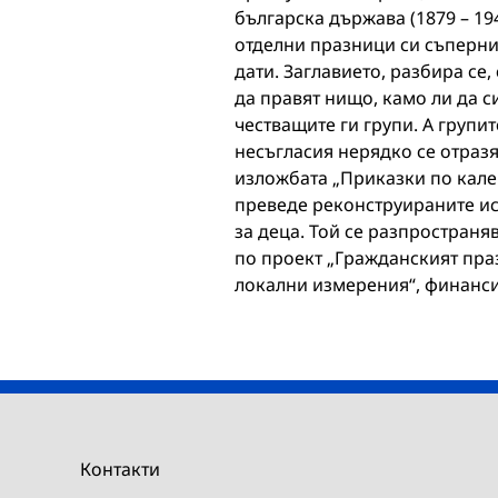
българска държава (1879 – 194
отделни празници си съпернич
дати. Заглавието, разбира се
да правят нищо, камо ли да с
честващите ги групи. А групи
несъгласия нерядко се отразя
изложбата „Приказки по кален
преведе реконструираните ис
за деца. Той се разпространя
по проект „Гражданският пра
локални измерения“, финанс
Контакти