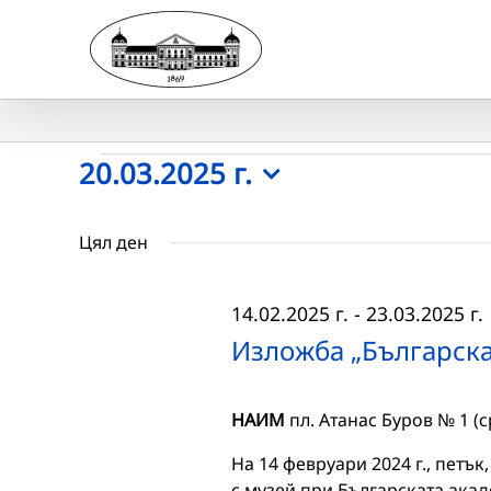
Skip
to
content
Събития
20.03.2025 г.
Select
for
date.
Цял ден
20.03.2025
14.02.2025 г.
-
23.03.2025 г.
г.
Изложба „Българска
НАИМ
пл. Атанас Буров № 1 (
На 14 февруари 2024 г., петък
с музей при Българската ака