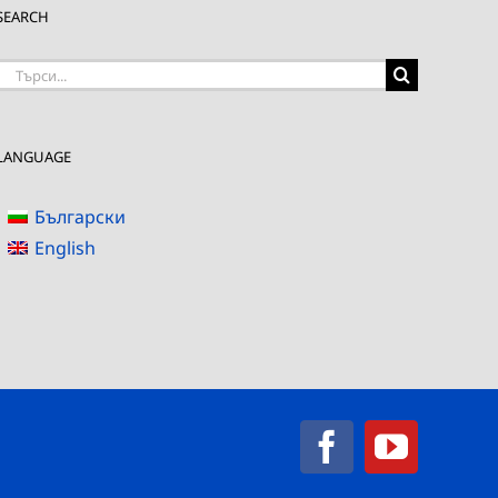
SEARCH
Търсене
на:
LANGUAGE
Български
English
Facebook
YouTub