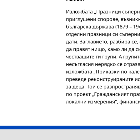
Изложбата „Празници съперни
приглушени спорове, възникн
българска държава (1879 – 194
отделни празници си съпернич
дати. Заглавието, разбира се
да правят нищо, камо ли да с
честващите ги групи. А групи
несъгласия нерядко се отразя
изложбата „Приказки по кален
преведе реконструираните ис
за деца. Той се разпространя
по проект „Гражданският пра
локални измерения“, финанс