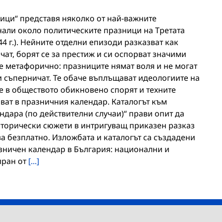
ци“ представя няколко от най-важните
али около политическите празници на Третата
4 г.). Нейните отделни епизоди разказват как
ат, борят се за престиж и си оспорват значими
, е метафорично: празниците нямат воля и не могат
и съперничат. Те обаче въплъщават идеологиите на
те в обществото обикновено спорят и техните
ват в празничния календар. Каталогът към
дара (по действителни случаи)“ прави опит да
торически сюжети в интригуващ приказен разказ
ва безплатно. Изложбата и каталогът са създадени
зничен календар в България: национални и
иран от
[...]