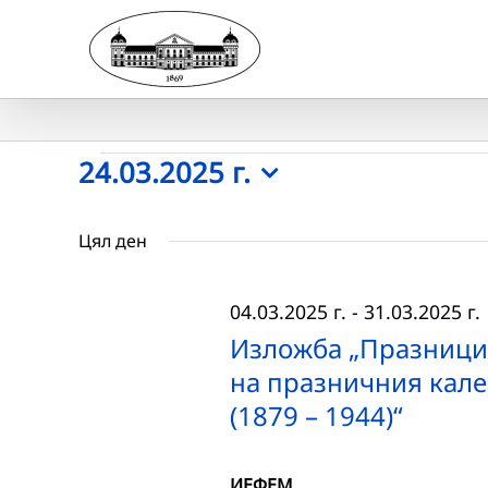
Skip
to
content
Събития
24.03.2025 г.
Select
for
date.
Цял ден
24.03.2025
04.03.2025 г.
-
31.03.2025 г.
г.
Изложба „Празници 
на празничния кале
(1879 – 1944)“
ИЕФЕМ