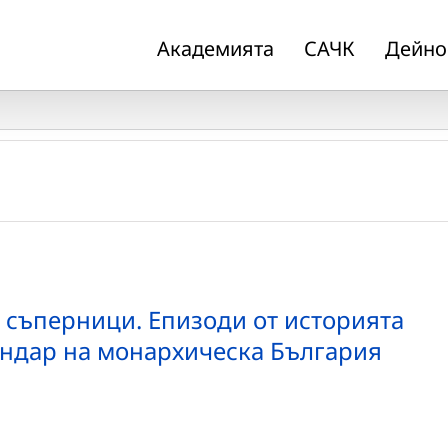
Академията
САЧК
Дейно
съперници. Епизоди от историята
ндар на монархическа България