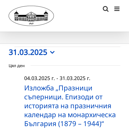
Skip
to
content
Събития
31.03.2025
Select
for
Цял ден
date.
31.03.2025
04.03.2025 г.
-
31.03.2025 г.
г.
Изложба „Празници
съперници. Епизоди от
историята на празничния
календар на монархическа
България (1879 – 1944)“