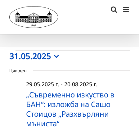
Skip
to
content
Събития
31.05.2025
Select
for
Цял ден
date.
31.05.2025
29.05.2025 г.
-
20.08.2025 г.
г.
„Съвременно изкуство в
БАН“: изложба на Сашо
Стоицов „Разхвърляни
мъниста“