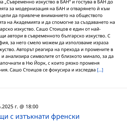
а „Съвременно изкуство в БАН“ и гостува в БАН до
илията за модернизация на БАН и отварянето й към
 цели да привлече вниманието на обществото
та на Академията и да спомогне за създаването на
рско изкуство. Сашо Стоицов е един от най-
щи автори в съвременното българско изкуство. С
афия, за него смело можем да използваме израза
куство. Авторът реагира на прехода и промените в
я и анализира символите от близкото минало, за да
започнати в Ню Йорк, с които рязко променя
ения. Сашо Стоицов се фокусира и изследва
[...]
.2025 г. @ 18:00
щи с изтъкнати френски