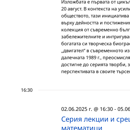
Изложбата е първата от цикъл
20 август. В контекста на ус
обществото, тази инициатива
върху дейността и постижения
колекция от съвременно бълга
забележителните и интригува
богатата си творческа биогр
„двигател“ в съвременното из
далечната 1989 г., преосмисл
достигне до серията творби, 
перспективата в своите търс
16:30
02.06.2025 г. @ 16:30
-
05.06
Серия лекции и сре
математици