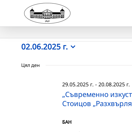
Skip
to
content
Събития
02.06.2025 г.
Select
for
date.
Цял ден
02.06.2025
29.05.2025 г.
-
20.08.2025 г.
г.
„Съвременно изкуст
Стоицов „Разхвърля
БАН