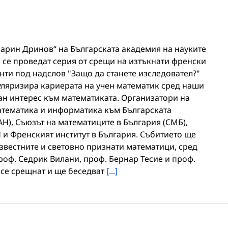
 „Марин Дринов“ на Българската академия на науките
ще се проведат серия от срещи на изтъкнати френски
нти под надслов "Защо да станете изследовател?"
пуляризира кариерата на учен математик сред наши
ан интерес към математиката. Организатори на
математика и информатика към Българската
Н), Съюзът на математиците в България (СМБ),
 и Френският институт в България. Събитието ще
звестните и световно признати математици, сред
роф. Седрик Вилани, проф. Бернар Тесие и проф.
 се срещнат и ще беседват
[...]