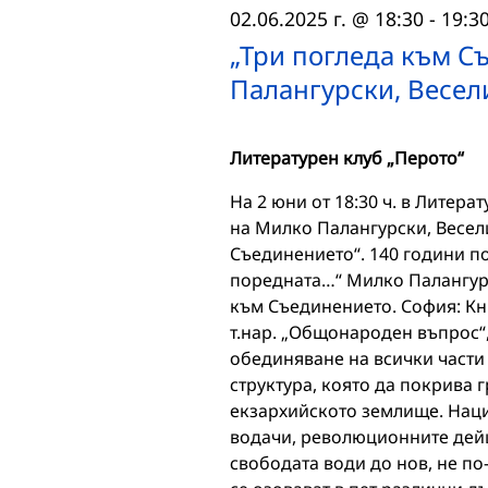
02.06.2025 г. @ 18:30
-
19:3
„Три погледа към С
Палангурски, Весел
Литературен клуб „Перото“
На 2 юни от 18:30 ч. в Литер
на Милко Палангурски, Весел
Съединението“. 140 години по
поредната…“ Милко Палангурс
към Съединението. София: Кн
т.нар. „Общонароден въпрос“,
обединяване на всички части
структура, която да покрива 
екзархийското землище. Наци
водачи, революционните дейц
свободата води до нов, не п