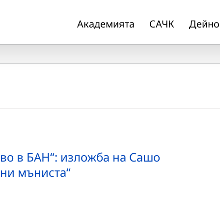
Академията
САЧК
Дейно
во в БАН“: изложба на Сашо
ни мъниста“