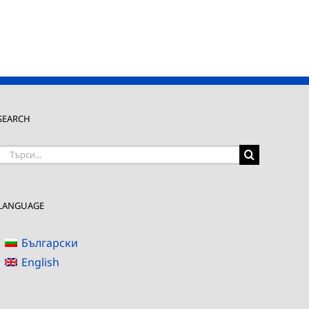
SEARCH
Търсене
на:
LANGUAGE
Български
English