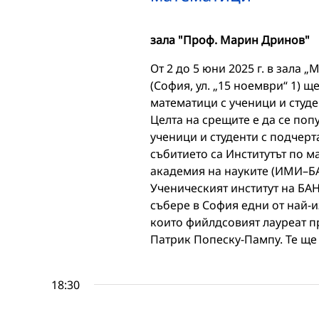
зала "Проф. Марин Дринов"
От 2 до 5 юни 2025 г. в зала
(София, ул. „15 ноември“ 1) 
математици с ученици и студе
Целта на срещите е да се по
ученици и студенти с подчерт
събитието са Институтът по 
академия на науките (ИМИ–БА
Ученическият институт на БАН
събере в София едни от най-и
които фийлдсовият лауреат п
Патрик Попеску-Пампу. Те ще
18:30