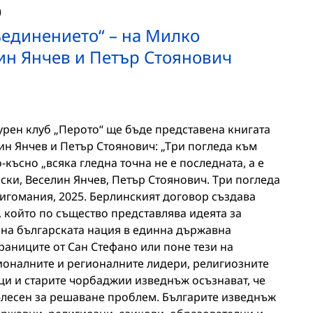
0
ъединението“ – на Милко
ин Янчев и Петър Стоянович
атурен клуб „Перото“ ще бъде представена книгата
ин Янчев и Петър Стоянович: „Три погледа към
-късно „всяка гледна точна не е последната, а е
ки, Веселин Янчев, Петър Стоянович. Три погледа
игомания, 2025. Берлинският договор създава
 който по същество представлява идеята за
 на българската нация в единна държавна
границите от Сан Стефано или поне тези на
оналните и регионалните лидери, религиозните
и и старите чорбаджии изведнъж осъзнават, че
о-лесен за решаване проблем. Българите изведнъж