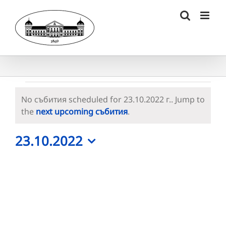
Skip
to
content
Събития
No събития scheduled for 23.10.2022 г.. Jump to
for
Notice
the
next upcoming събития
.
23.10.2022
23.10.2022
г.
Select
date.