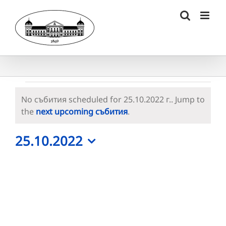
Skip
to
content
Събития
No събития scheduled for 25.10.2022 г.. Jump to
for
Notice
the
next upcoming събития
.
25.10.2022
25.10.2022
г.
Select
date.