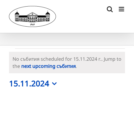
Skip
to
content
Събития
No събития scheduled for 15.11.2024 г.. Jump to
for
Notice
the
next upcoming събития
.
15.11.2024
15.11.2024
г.
Select
date.