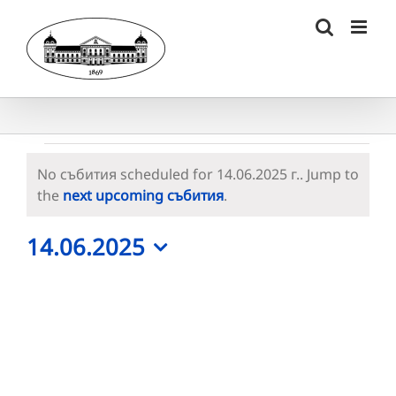
Skip
to
content
Събития
No събития scheduled for 14.06.2025 г.. Jump to
for
Notice
the
next upcoming събития
.
14.06.2025
14.06.2025
г.
Select
date.