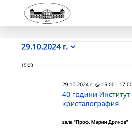
Skip
to
content
Събития
29.10.2024 г.
Select
for
date.
15:00
29.10.2024
29.10.2024 г. @ 15:00
-
17:0
г.
40 години Институт
кристалография
зала "Проф. Марин Дринов"