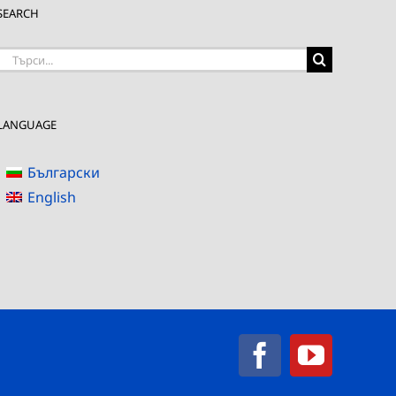
SEARCH
Търсене
на:
LANGUAGE
Български
English
Facebook
YouTub