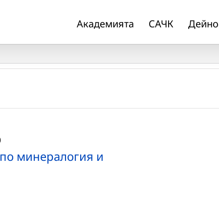
Академията
САЧК
Дейно
0
 по минералогия и