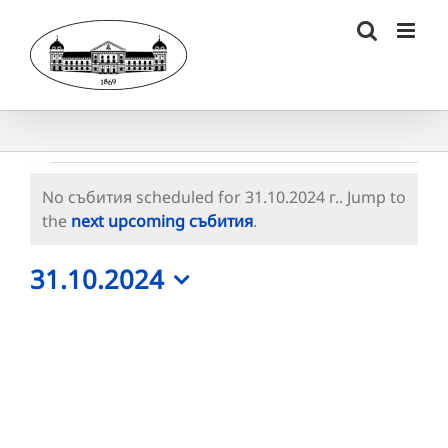
Skip
to
content
Събития
No събития scheduled for 31.10.2024 г.. Jump to
for
Notice
the
next upcoming събития
.
31.10.2024
31.10.2024
г.
Select
date.