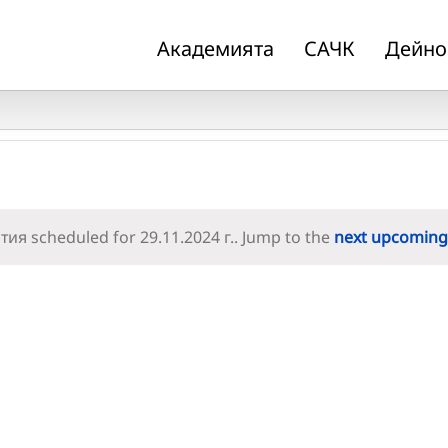
Академията
САЧК
Дейно
ия scheduled for 29.11.2024 г.. Jump to the
next upcoming
Notice