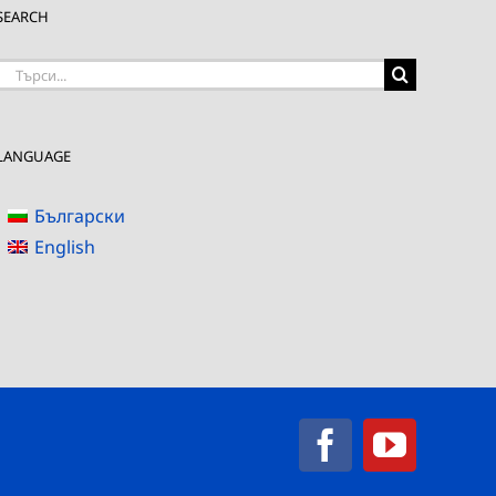
SEARCH
Търсене
на:
LANGUAGE
Български
English
Facebook
YouTub