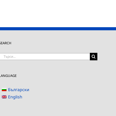
SEARCH
Търсене
на:
LANGUAGE
Български
English