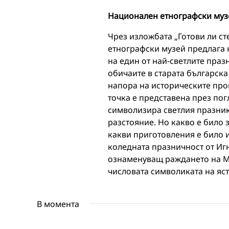
Национален етнографски муз
Чрез изложбата „Готови ли с
етнографски музей предлага 
на един от най-светлите праз
обичаите в старата българск
напора на историческите про
точка е представена през пог
символизира светлия празник
разстояние. Но какво е било 
какви приготовления е било
коледната празничност от Иг
ознаменуващ раждането на Мл
числовата символиката на яс
В момента