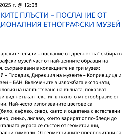
2025 г. @ 12:08
КИТЕ ПЛЪСТИ – ПОСЛАНИЕ ОТ
АЦИОНАЛНИЯ ЕТНОГРАФСКИ МУЗЕЙ
рските плъсти – послание от древността“ събира в
рафски музей част от най-ценните образци на
, съхранявани в колекциите на три музея:
й – Пловдив, Дирекция на музеите – Копривщица и
ей – БАН. Включените в изложбата експонати,
логия на наплъстяване на вълната, показват
ози вид нетъкан текстил в тяхното многообразие от
ии. Най-често използваните цветове са
(бяло, кафяво, сиво), както и оцветена с естествени
ено, синьо, лилаво, които варират от по-бледи до
талната украса се състои от геометрични,
трални символи. От геометричните предпочитани са