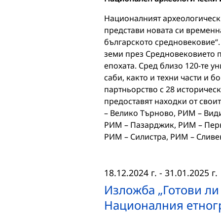
Националният археологически
представи новата си временн
българското средновековие“. 
земи през Средновековието 
епохата. Сред близо 120-те 
саби, както и техни части и 
партньорство с 28 историческ
предоставят находки от свои
– Велико Търново, РИМ – Вид
РИМ – Пазарджик, РИМ – Перн
РИМ – Силистра, РИМ – Слив
18.12.2024 г.
-
31.01.2025 г.
Изложба „Готови ли 
Националния етног