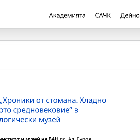
Академията
САЧК
Дейно
„Хроники от стомана. Хладно
ото средновековие“ в
логически музей
нститут и музей на БАН
пл. Ал. Буров