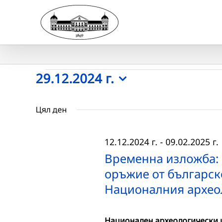
Skip
to
content
Събития
29.12.2024 г.
Select
for
date.
Цял ден
29.12.2024
12.12.2024 г.
-
09.02.2025 г.
г.
Временна изложба: 
оръжие от българск
Националния архео
Национален археологически и