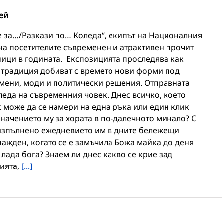
ей
те за…/Разкази по… Коледа“, екипът на Националния
на посетителите съвременен и атрактивен прочит
ници в годината. Експозицията проследява как
а традиция добиват с времето нови форми под
мени, моди и политически решения. Отправната
леда на съвременния човек. Днес всичко, което
 може да се намери на една ръка или един клик
значението му за хората в по-далечното минало? С
 изпълнено ежедневието им в дните бележещи
нажден, когато се е замъчила Божа майка до деня
ада бога? Знаем ли днес какво се крие зад
тията,
[...]