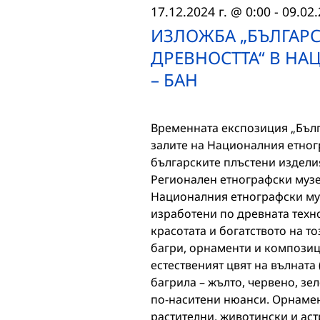
17.12.2024 г. @ 0:00
-
09.02.
ИЗЛОЖБА „БЪЛГАРС
ДРЕВНОСТТА“ В Н
– БАН
Временната експозиция „Бълга
залите на Националния етног
българските плъстени изделия
Регионален етнографски музе
Националния етнографски муз
изработени по древната техно
красотата и богатството на т
багри, орнаменти и композиц
естественият цвят на вълната 
багрила – жълто, червено, зел
по-наситени нюанси. Орнамен
растителни, животински и ас