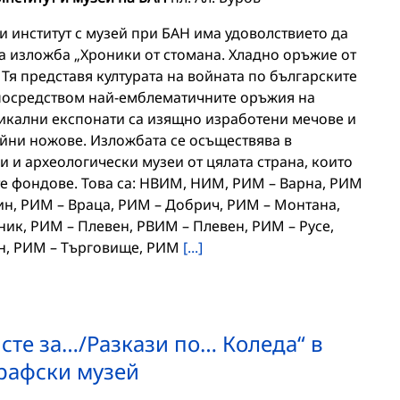
 институт с музей при БАН има удоволствието да
а изложба „Хроники от стомана. Хладно оръжие от
Тя представя културата на войната по българските
посредством най-емблематичните оръжия на
уникални експонати са изящно изработени мечове и
бойни ножове. Изложбата се осъществява в
и и археологически музеи от цялата страна, които
те фондове. Това са: НВИМ, НИМ, РИМ – Варна, РИМ
ин, РИМ – Враца, РИМ – Добрич, РИМ – Монтана,
ик, РИМ – Плевен, РВИМ – Плевен, РИМ – Русе,
ен, РИМ – Търговище, РИМ
[...]
сте за…/Разкази по… Коледа“ в
рафски музей