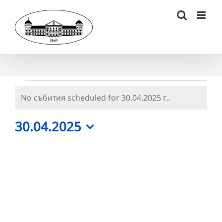
Skip
to
content
Събития
No събития scheduled for 30.04.2025 г..
Notice
for
30.04.2025
30.04.2025
Select
г.
date.