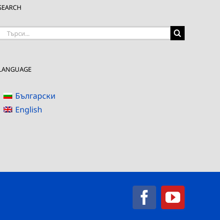
SEARCH
Търсене
на:
LANGUAGE
Български
English
Facebook
YouTub