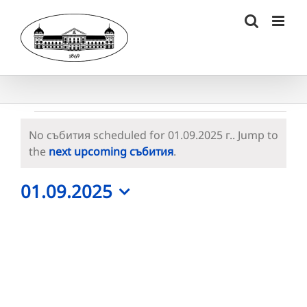
Skip
to
content
Събития
No събития scheduled for 01.09.2025 г.. Jump to
for
Notice
the
next upcoming събития
.
01.09.2025
01.09.2025
г.
Select
date.