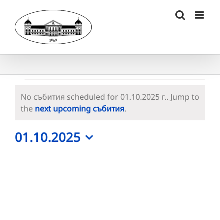
Skip
to
content
Събития
No събития scheduled for 01.10.2025 г.. Jump to
for
Notice
the
next upcoming събития
.
01.10.2025
01.10.2025
г.
Select
date.