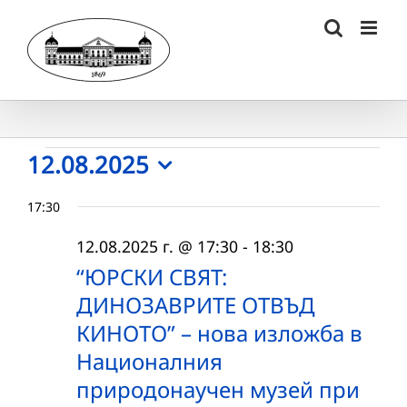
Skip
to
content
Събития
12.08.2025
Select
for
17:30
date.
12.08.2025
12.08.2025 г. @ 17:30
-
18:30
г.
“ЮРСКИ СВЯТ:
ДИНОЗАВРИТЕ ОТВЪД
КИНОТО” – нова изложба в
Националния
природонаучен музей при