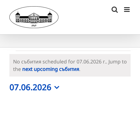
Skip
to
content
Събития
No събития scheduled for 07.06.2026 г.. Jump to
for
Notice
the
next upcoming събития
.
07.06.2026
07.06.2026
г.
Select
date.