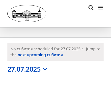
Skip
to
content
Събития
No събития scheduled for 27.07.2025 г.. Jump to
for
Notice
the
next upcoming събития
.
27.07.2025
27.07.2025
г.
Select
date.