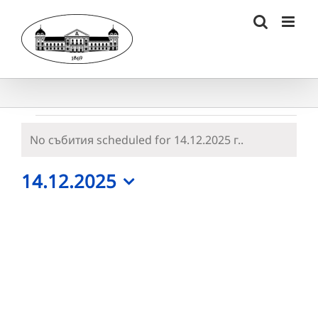
Skip
to
content
Събития
No събития scheduled for 14.12.2025 г..
Notice
for
14.12.2025
14.12.2025
Select
г.
date.