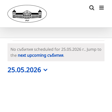
Skip
to
content
Събития
No събития scheduled for 25.05.2026 г.. Jump to
for
Notice
the
next upcoming събития
.
25.05.2026
25.05.2026
г.
Select
date.