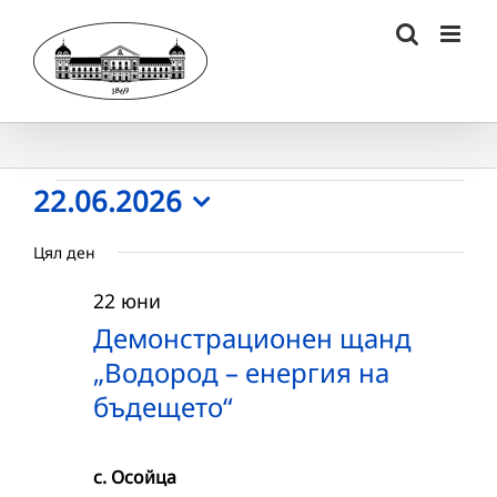
Skip
to
content
Събития
22.06.2026
Select
for
Цял ден
date.
22.06.2026
22 юни
г.
Демонстрационен щанд
„Водород – енергия на
бъдещето“
с. Осойца