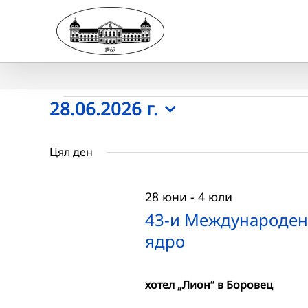
Skip
to
content
Събития
28.06.2026 г.
Select
for
date.
Цял ден
28.06.2026
28 юни
-
4 юли
г.
43-и Международен 
ядро
хотел „Лион“ в Боровец