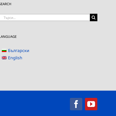
SEARCH
Търсене
на:
LANGUAGE
Български
English
Facebook
YouTub