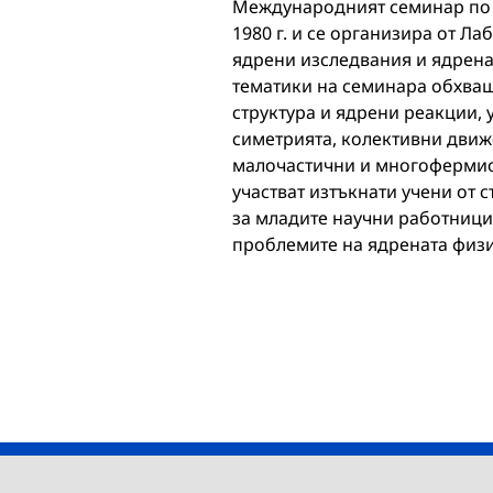
Международният семинар по т
1980 г. и се организира от Ла
ядрени изследвания и ядрена
тематики на семинара обхващ
структура и ядрени реакции, 
симетрията, колективни движ
малочастични и многофермио
участват изтъкнати учени от 
за младите научни работници,
проблемите на ядрената физи