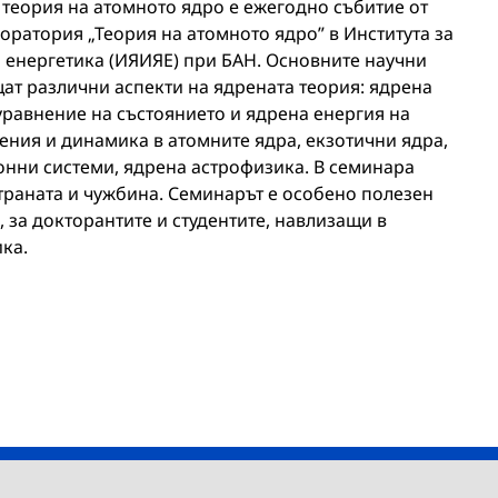
еория на атомното ядро e ежегодно събитие от
боратория „Теория на атомното ядро” в Института за
 енергетика (ИЯИЯЕ) при БАН. Основните научни
ат различни аспекти на ядрената теория: ядрена
уравнение на състоянието и ядрена енергия на
ения и динамика в атомните ядра, екзотични ядра,
нни системи, ядрена астрофизика. В семинара
страната и чужбина. Семинарът е особено полезен
 за докторантите и студентите, навлизащи в
ка.