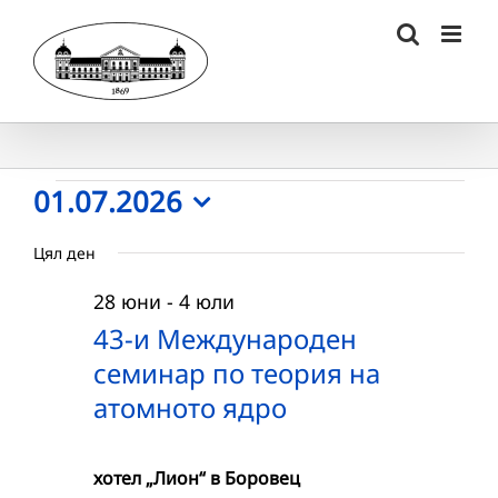
Skip
to
content
Събития
01.07.2026
Select
for
Цял ден
date.
01.07.2026
28 юни
-
4 юли
г.
43-и Международен
семинар по теория на
атомното ядро
хотел „Лион“ в Боровец