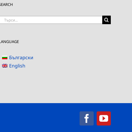
SEARCH
Търсене
на:
LANGUAGE
Български
English
Facebook
YouTub