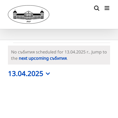
Skip
to
content
Събития
No събития scheduled for 13.04.2025 г.. Jump to
for
Notice
the
next upcoming събития
.
13.04.2025
13.04.2025
г.
Select
date.